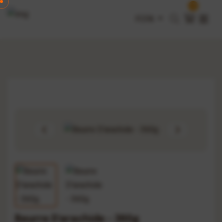
0
FCFA
Beurre D'arachide - 360g