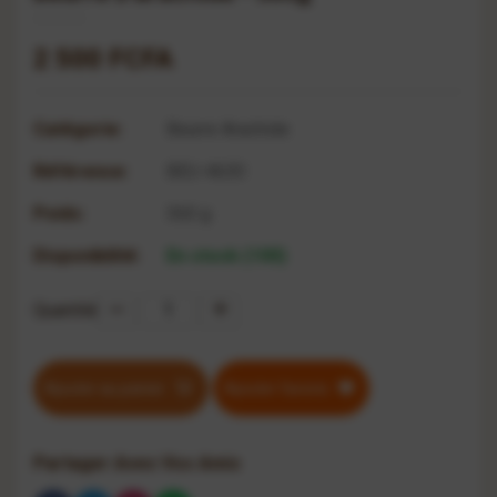
2 500 FCFA
Catégorie:
Beurre Arachide
Référence:
BEU-4630
Poids:
360 g
Disponibilité:
En stock (100)
Quantité
Ajouter au panier
Ajouter favoris
Partager Avec Vos Amis