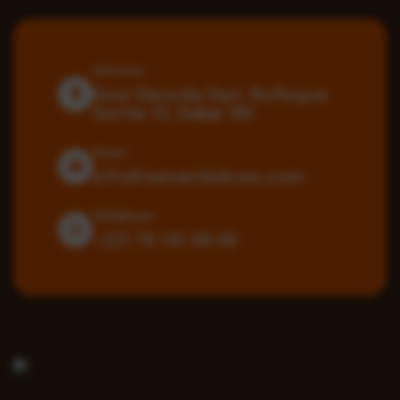
Adresse
Keur Daouda Sarr, Rufisque
Sortie 10, Dakar SN
Email
info@senardelices.com
Téléphone
+221 76 141 49 49