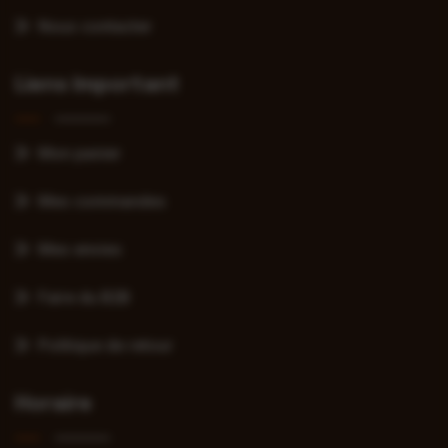
Nous contacter
Liens Important
Mon panier
Mes commandes
Mes envies
Faire du B2B
Politique de retour
Horaire