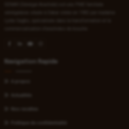
SENAR (Sénégal Arachide) est une PME familiale
sénégalaise située à Dakar créée en 1982 par madame
Lydie Sagbo, spécialisée dans la transformation et la
commercialisation d’arachides de bouche.
Navigation Rapide
A propos
Actualités
Nos recettes
Politique de confidentialité