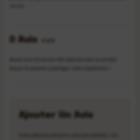
famille.
0 Avis
0.0/5
Aucun avis n'a encore été déposé pour ce produit.
Soyez le premier à partager votre expérience !
Ajouter Un Avis
Votre adresse email ne sera pas publiée. Les