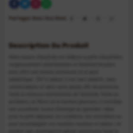
Partager Avec Vos Amis
Description Du Produit
Notre beurre d’arachide est élaboré à partir d’arachides
soigneusement sélectionnées et finement broyées
pour offrir une texture onctueuse et un goût
authentique.
100 % naturel, il est sans additifs, sans
conservateurs et sans sucre ajouté, afin de préserver
toute la richesse nutritionnelle de l’arachide.
Riche en
protéines, en fibres et en bonnes graisses, il constitue
une excellente source d’énergie au quotidien. Idéal
pour le petit-déjeuner, les collations, les smoothies ou
pour accompagner vos recettes sucrées et salées.
Un
produit sain, gourmand et naturel, pensé pour toute la