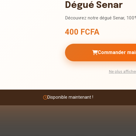
Dégué Senar
Découvrez notre dégué Senar, 100%
400 FCFA
Commander mai
Ne plus affiche
Disponible maintenant !