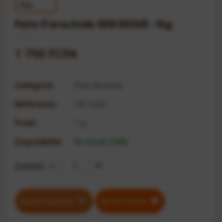
Pate D'arachide SEN DEGUE -1kg
1 750 FCFA
Catégorie:
Pate Arachide
Référence:
PAT-2467
Poids:
1 g
Disponibilité:
En stock (100)
Quantité
Ajouter au panier
Ajouter favoris