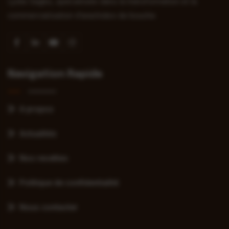
Lydie Sagbo, spécialisée dans la transformation et la
commercialisation d’arachides de bouche.
Navigation Rapide
A propos
Actualités
Nos recettes
Politique de confidentialité
Nous contacter