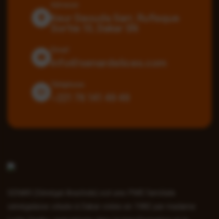
Adresse
Keur Daouda Sarr, Rufisque
Sortie 10, Dakar SN
Email
info@senardelices.com
Téléphone
+221 76 141 49 49
SENAR (Sénégal Arachide) est une PME familiale
sénégalaise située à Dakar créée en 1982 par madame