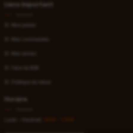
Liens Important
Mon panier
Mes commandes
Mes envies
Faire du B2B
Politique de retour
Horaire
Lundi – Vendredi :
8h00 – 17h00