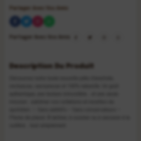
Partager Avec Vos Amis
Partager Avec Vos Amis
Description Du Produit
Découvrez notre toute nouvelle pâte d’arachide,
onctueuse, savoureuse et 100% naturelle.
Un goût
authentique, une texture irrésistible… et une seule
mission : sublimer vos collations et recettes du
quotidien.
✨ Sans additifs – Sans conservateurs –
Pleine de plaisir.
À tartiner, à cuisiner ou à savourer à la
cuillère… tout simplement.