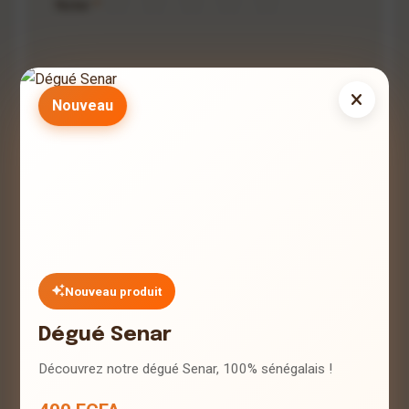
Noter
*
Nouveau
Nouveau produit
Dégué Senar
Minimum 10 caractères
Découvrez notre dégué Senar, 100% sénégalais !