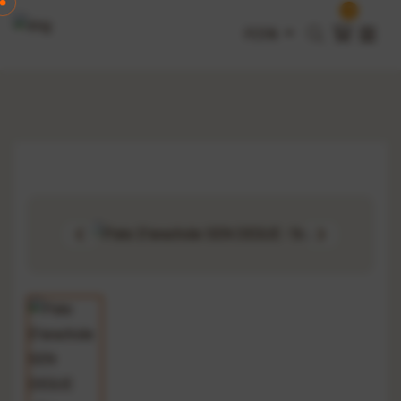
0
FCFA