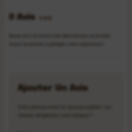
0 Avis
0.0/5
Aucun avis n'a encore été déposé pour ce produit.
Soyez le premier à partager votre expérience !
Ajouter Un Avis
Votre adresse email ne sera pas publiée. Les
champs obligatoires sont marqués *